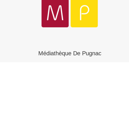
Médiathèque De Pugnac
rue de l'Hotel de ville
33710 Pugnac
+33 5 57 68 98 81
bibliothequepugnac@orange.fr