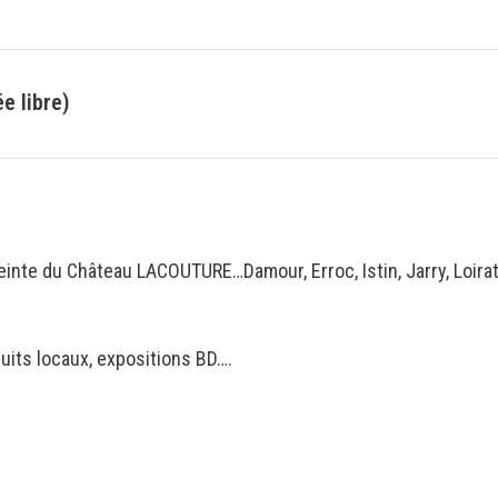
e libre)
einte du Château LACOUTURE…Damour, Erroc, Istin, Jarry, Loirat
uits locaux, expositions BD….