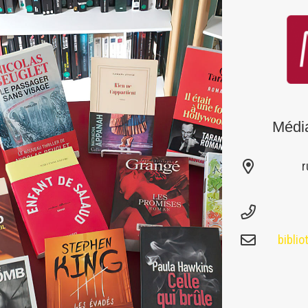
Médi
r
bibli