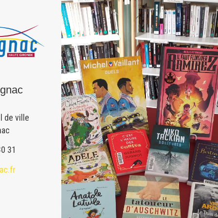
ugnac
l de ville
nac
80 31
ac.fr